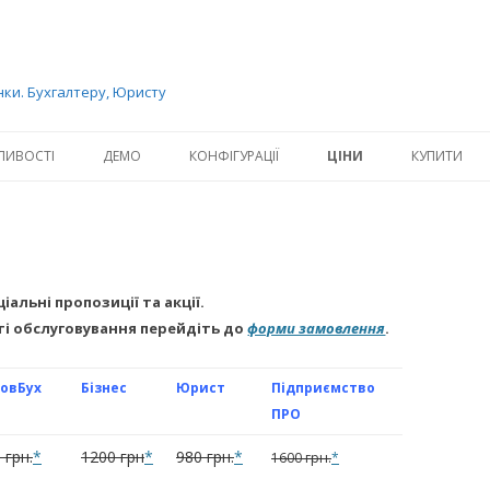
нки. Бухгалтеру, Юристу
Перейти к содержимому
ЛИВОСТІ
ДЕМО
КОНФІГУРАЦІЇ
ЦІНИ
КУПИТИ
іальні пропозиції та акції.
і обслуговування перейдіть до
форми замовлення
.
овБух
Бізнес
Юрист
Підприємство
ПРО
 грн.
*
1200 грн
*
980 грн.
*
1600 грн.
*