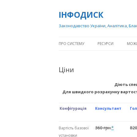
ІНФОДИСК
Законодавство України, Аналітика, Бла
ПРО СИСТЕМУ
РЕСУРСИ
МОЖ
Ціни
Діють спец
Для швидкого розрахунку вартост
Конфігурація
Консультант
Гол
360 грн.
*
820
Вартість базової
установки