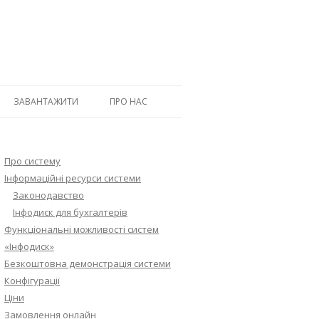
ЗАВАНТАЖИТИ
ПРО НАС
Про систему
Інформаційні ресурси системи
Законодавство
Інфодиск для бухгалтерів
Функціональні можливості систем
«Інфодиск»
Безкоштовна демонстрація системи
Конфігурації
Ціни
Замовлення онлайн