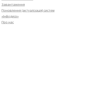
Завантаження
Поновлення (актуалізація) систем
«Інфодиск»
Про нас