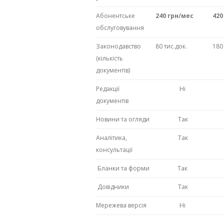
Абонентське
240 грн/мес
420
обслуговування
Законодавство
80 тис.док.
180
(кількість
документів)
Редакції
Ні
документів
Новини та огляди
Так
Аналітика,
Так
консультації
Бланки та форми
Так
Довідники
Так
Мережева версія
Ні